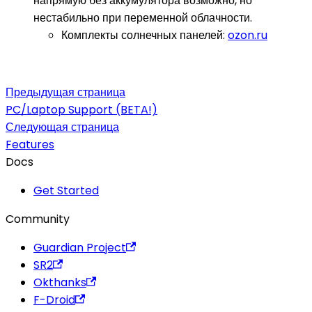
напрямую без аккумулятора возможно, но
нестабильно при переменной облачности.
Комплекты солнечных панелей:
ozon.ru
Предыдущая страница
PC/Laptop Support (BETA!)
Следующая страница
Features
Docs
Get Started
Community
Guardian Project
SR2
Okthanks
F-Droid