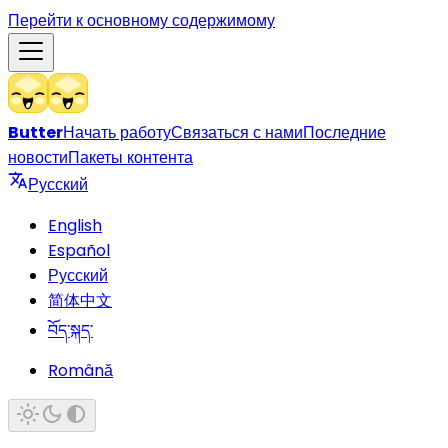
Перейти к основному содержимому
Butter
Начать работу
Связаться с нами
Последние
новости
Пакеты контента
Русский
English
Español
Русский
简体中文
བོད་སྐད་
Română