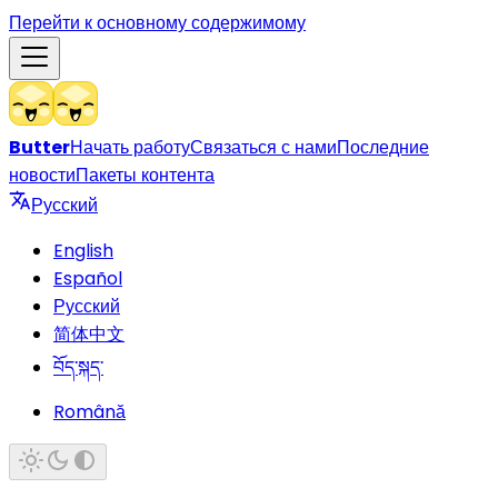
Перейти к основному содержимому
Butter
Начать работу
Связаться с нами
Последние
новости
Пакеты контента
Русский
English
Español
Русский
简体中文
བོད་སྐད་
Română