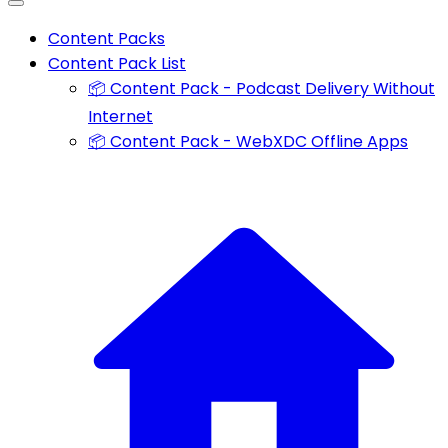
Content Packs
Content Pack List
📦 Content Pack - Podcast Delivery Without
Internet
📦 Content Pack - WebXDC Offline Apps